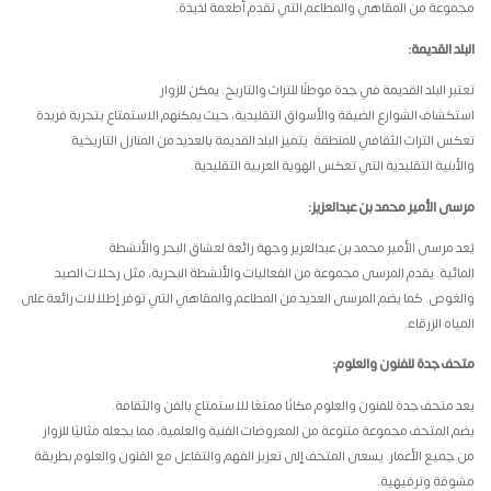
مجموعة من المقاهي والمطاعم التي تقدم أطعمة لذيذة
.
البلد القديمة
:
تعتبر البلد القديمة في جدة موطنًا للتراث والتاريخ. يمكن للزوار
استكشاف الشوارع الضيقة والأسواق التقليدية، حيث يمكنهم الاستمتاع بتجربة فريدة
تعكس التراث الثقافي للمنطقة. يتميز البلد القديمة بالعديد من المنازل التاريخية
والأبنية التقليدية التي تعكس الهوية العربية التقليدية
.
مرسى الأمير محمد بن عبدالعزيز
:
يُعد مرسى الأمير محمد بن عبدالعزيز وجهة رائعة لعشاق البحر والأنشطة
المائية. يقدم المرسى مجموعة من الفعاليات والأنشطة البحرية، مثل رحلات الصيد
والغوص. كما يضم المرسى العديد من المطاعم والمقاهي التي توفر إطلالات رائعة على
المياه الزرقاء
.
متحف جدة للفنون والعلوم
:
يعد متحف جدة للفنون والعلوم مكانًا ممتعًا للاستمتاع بالفن والثقافة.
يضم المتحف مجموعة متنوعة من المعروضات الفنية والعلمية، مما يجعله مثاليًا للزوار
من جميع الأعمار. يسعى المتحف إلى تعزيز الفهم والتفاعل مع الفنون والعلوم بطريقة
مشوقة وترفيهية
.