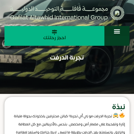
احجز رحلتك
تجربة الدرفت
نبذة
تجربة الدرفت مو زي أي تجربة! كباتن محترفين ياخذونك بجولة مليانة
إثارة وتفحيط على مضمار آمن ومخصص. بتحس بالأدرينالين مع كل انعطافة
وانزلاق، وتستمتع بفن الدرفت بطريقة ما تنسى. اربط حزامك واستعد لمغامرة