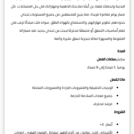
البدنية وتحملك فقط، بل أيضًا صلابتك الذهنية ومهاراتك في حل المشكلات. كل
مسار يوفر مغامرة فريدة، مما يتيح للمتسلقين من جميع المستويات تحدي
حدودهم، تطوير مهاراتهم، والاستمتاع بالهواء الطلق. سواء كنت مبتدئًا ترغب في
تعلم أساسيات التسلق أو متسلقًا محترفًا تبحث عن تحدي جديد، تعد مساراتنا
المتنوعة والمجهزة تمامًا بتجربة تسلق مثيرة وآمنة.
المدة
ساعتين
ساعات العمل
يومياً: 5 صباحًا إلى 8 مساءً
ماذا تشمل
الوجبات الخفيفة والمشروبات الباردة والمشروبات الساخنة
جميع معدات السلامة اللازمة
مرشد محترف
الشروط
أعمار: 6+
الأشخاص الذين يعانون من آلام الظهر، مشاكل العمود الفقري، إصابات