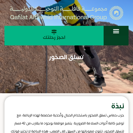
احجز رحلتك
تسلق الصخور
نبذة
جرب حماس تسلق الصخور باستخدام الحبال وأحذية مخصصة لهذه الرياضة، مع
توفير كافة أدوات السلامة الضرورية. يتميز موقعنا بوجود ما يقارب من 42 مسار
لتسلق الصخور، تتنوع صعوباتها من السهل إلى الصعب. هذه الرياضة لا تختبر قوتك