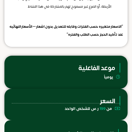
الأربطة، أو الصرع غير مسموح لهم بالمشاركة في هذا النشاط
“الاسعار متغيره حسب الفترات وقابله للتعديل بدون اشعار – الأسعار النهائيه
عند تأكيد الحجز حسب الطلب والفتره”
موعد الفاعلية
يومياً
السعر
من
199
ر.س للشخص الواحد