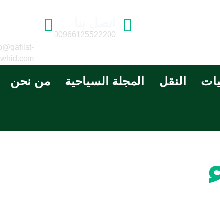
اتصل بنا
البريد
الالكتر
00966125522200
o@qafilat-
awhid.com
يات
النقل
المجلة السياحية
من نحن
عدد الرحلات : رحلة