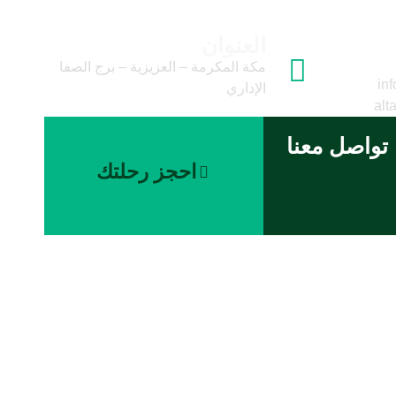
العنوان
وني
مكة المكرمة – العزيزية – برج الصفا
inf
الإداري
alt
تواصل معنا
احجز رحلتك