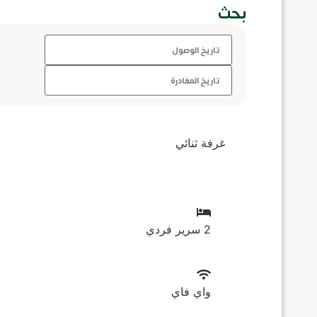
بحث
غرفة ثنائي
2 سرير فردي
واي فاي