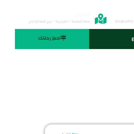
لكتروني
العنوان
info@qafilat
مكة المكرمة – العزيزية – برج الصفا الإداري
احجز رحلتك
E