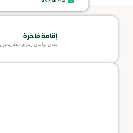
مكة المكرمة
إقامة فاخرة
فندق بولمان زمزم مكة يتميز بإط