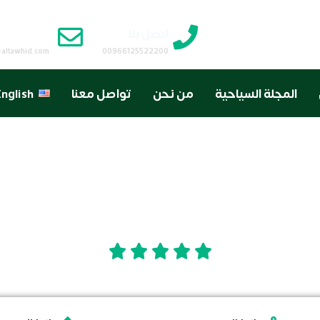
اتصل بنا
البريد الا
-altawhid.com
00966125522200
المجلة السياحية
من نحن
تواصل معنا
nglish
بولمان زمزم مكة