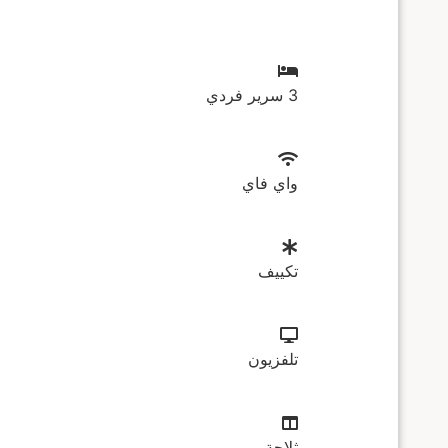
3 سرير فردي
واي فاي
تكييف
تلفزيون
ثلاجة