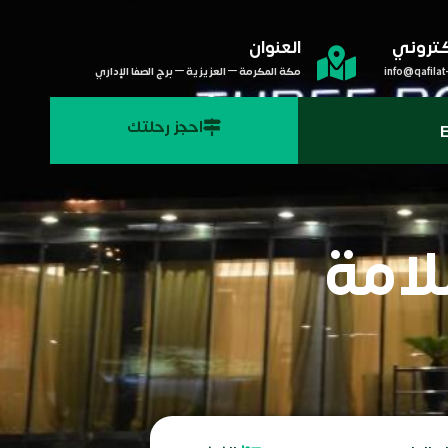
لكتروني
العنوان
info@qafilat
مكة المكرمة – العزيزية – برج الصفا الإداري
احجز رحلتك
E
لامة