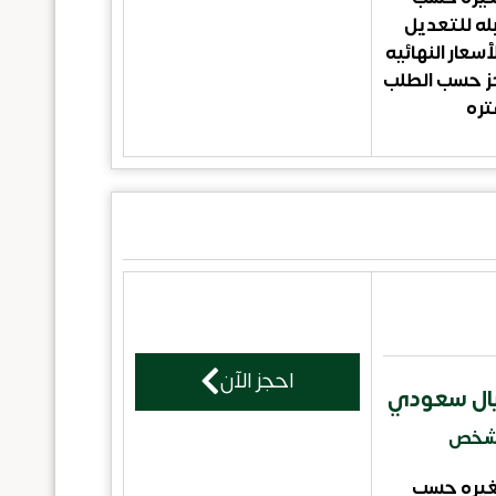
بله للتعديل
أسعار النهائيه
جز حسب الطلب
تره
احجز الآن
/شخص
تغيره حسب