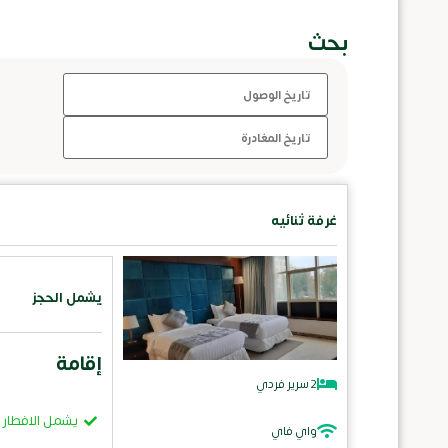
بحث
غرفة ثنائيه
يشمل الحجز
إقامة
2 سرير فردي
يشمل الافطار
واي فاي