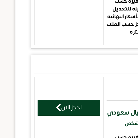
تغيره حسب
بله للتعديل
أسعار النهائيه
جز حسب الطلب
تره
احجز الآن
/شخص
تغيره حسب