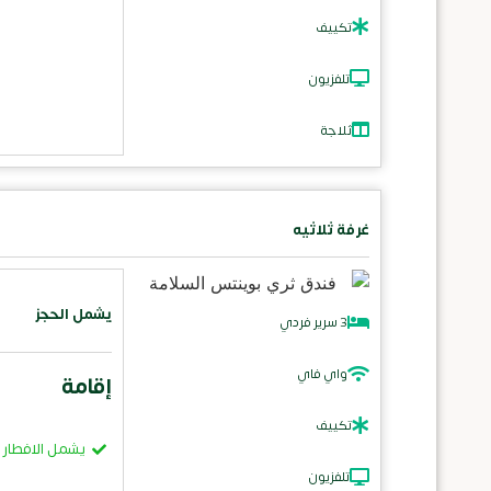
تكييف
تلفزيون
ثلاجة
غرفة ثلاثيه
يشمل الحجز
3 سرير فردي
واي فاي
إقامة
تكييف
يشمل الافطار
تلفزيون