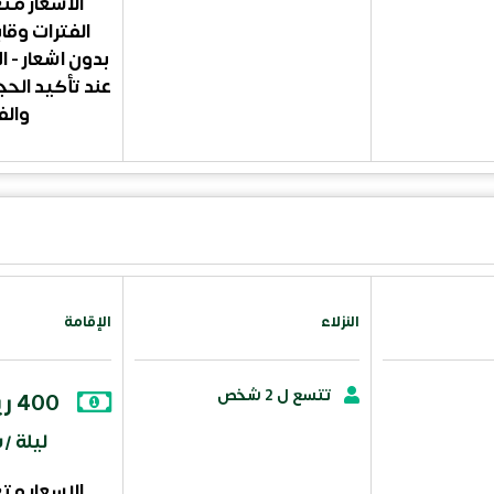
الاسعار م
الفترات وقا
بدون اشعار - ال
عند تأكيد الح
والف
النزلاء
الإقامة
تتسع ل 2 شخص
400 ريال سعودي
ليلة 
الاسعار م