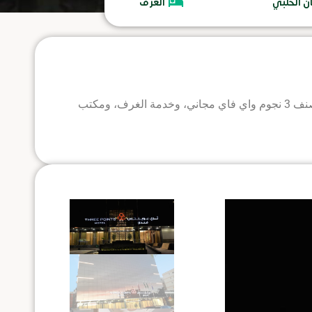
ن الحلبي
الغرف
يقع الفندق في جدة، ويتميز بمركز للياقة البدنية وصالة مشتركة وتراس ومطعم. يوفر هذا الفندق المصنف 3 نجوم واي فاي مجاني، وخدمة الغرف، ومكتب