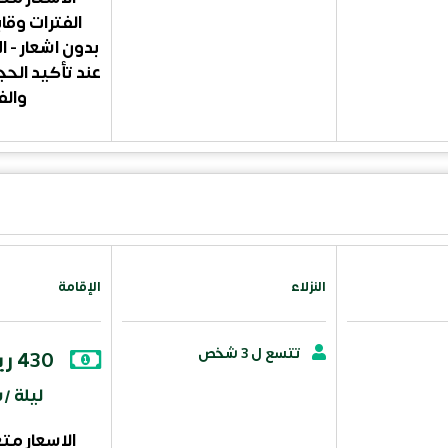
الفترات وقا
بدون اشعار - ال
عند تأكيد الح
والف
النزلاء
الإقامة
تتسع ل 3 شخص
430 ريال سعودي
ليلة 
الاسعار م