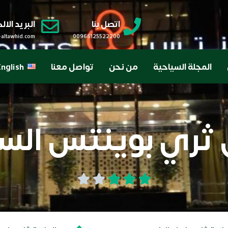
اتصل بنا
البريد الا
-altawhid.com
00966125522200
المجلة السياحية
من نحن
تواصل معنا
nglish
ثري بوينتس الس