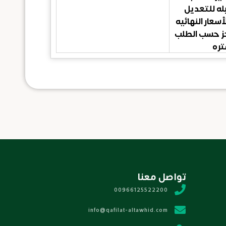
بله للتعديل
أسعار النهائيه
جز حسب الطلب
تره
تواصل معنا
00966125522200
info@qafilat-altawhid.com