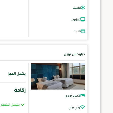
تكييف
تلفزيون
ثلاجة
ديلوكس توين
يشمل الحجز
إقامة
2 سرير فردي
يشمل الافطار
واي فاي