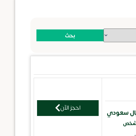
بحث
احجز الآن
/شخص