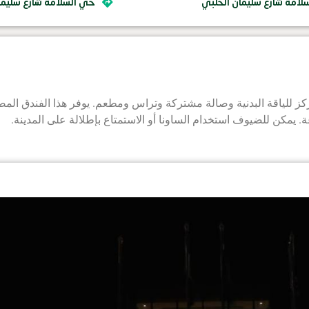
لامة شارع سليمان الحلبي
حي السلامة شارع سليما
 يمكن للضيوف استخدام الساونا أو الاستمتاع بإطلالة على المدينة.