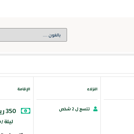
النزلاء
الإقامة
تتسع ل 2 شخص
350 ريال سعودي
ليلة 