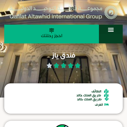
احجز رحلتك
فندق ياز
الطائف
طريق الملك خالد
طريق الملك خالد
الغرف