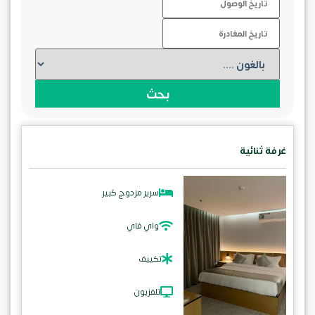
بحث
غرفة ثنائية
سرير مزدوج كبير
واي فاي
تكييف
تلفزيون