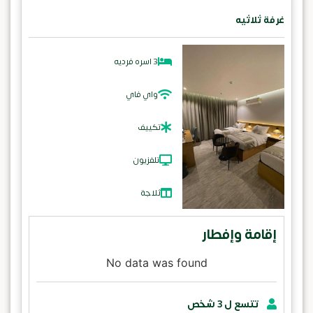
غرفة ثلاثيه
3 اسره فرديه
واي فاي
تكييف
تلفزيون
ثلاجة
إقامة وإفطار
No data was found
تتسع ل 3 شخص