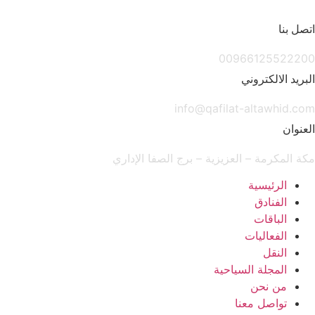
Sk
صل بنا
conte
009661255222
بريد الالكتروني
info@qafilat-altawhid.c
عنوان
ة المكرمة – العزيزية – برج الصفا الإداري
الرئيسية
الفنادق
الباقات
الفعاليات
النقل
المجلة السياحية
من نحن
تواصل معنا