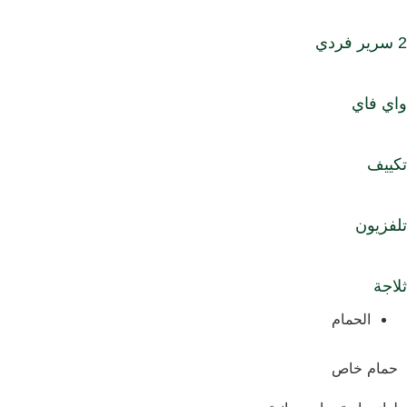
ي فاي
ييف
فزيون
اجة
الحمام
حمام خاص