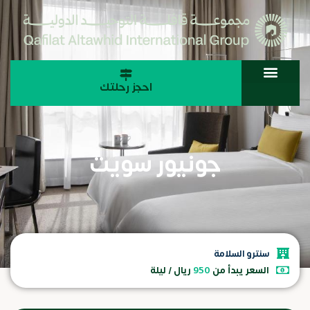
احجز رحلتك
جونيور سويت
سنترو السلامة
السعر يبدأ من
950
ريال / ليلة