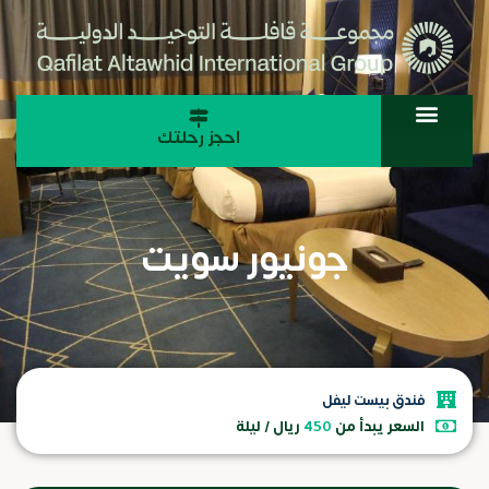
احجز رحلتك
المجلة السياحية
جونيور سويت
فندق بيست ليفل
السعر يبدأ من
450
ريال / ليلة