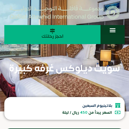
احجز رحلتك
سويت ديلوكس غرفه كبيرة
بلاتينيوم السبعين
السعر يبدأ من
450
ريال / ليلة