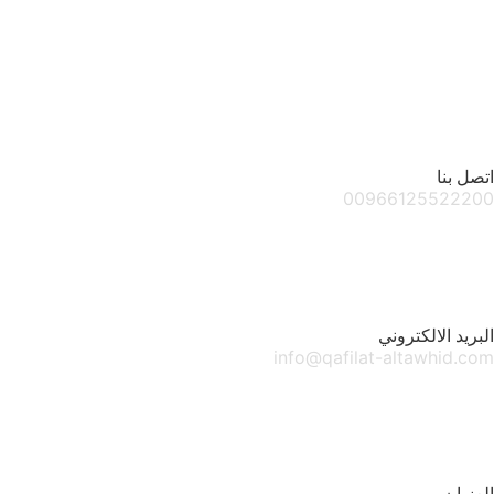
اتصل بنا
00966125522200
البريد الالكتروني
info@qafilat-altawhid.com