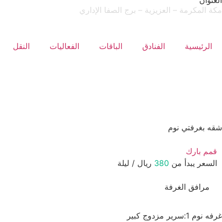
العنوان
مكة المكرمة – العزيزية – برج الصفا الإداري
الرئيسية
الفنادق
الباقات
الفعاليات
النقل
شقه بغرفتي نوم
قمم بارك
السعر يبدأ من
380
ريال / ليلة
مرافق الغرفة
غرفه نوم 1:سرير مزدوج كبير