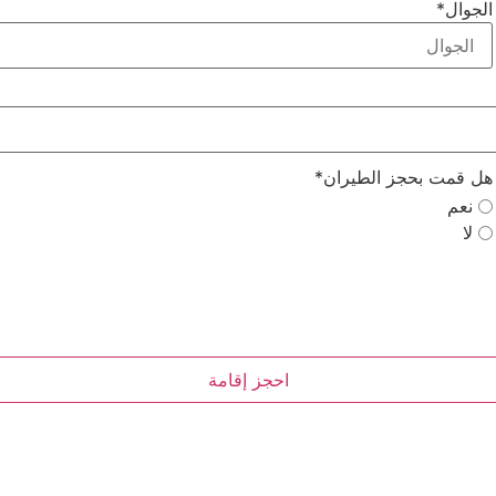
الجوال
*
هل قمت بحجز الطيران
*
نعم
لا
احجز إقامة