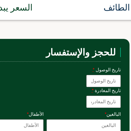
الطائف
السعر يبد
للحجز والإستفسار
تاريخ الوصول
*
تاريخ المغادرة
*
البالغين
*
الأطفال
*