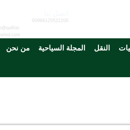
اتصل بنا
البريد
الالكتر
00966125522200
o@qafilat-
awhid.com
يات
النقل
المجلة السياحية
من نحن
فة ثلاثية : جناح جونيو