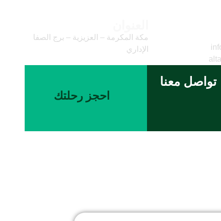
العنوان
وني
مكة المكرمة – العزيزية – برج الصفا
inf
الإداري
alt
تواصل معنا
احجز رحلتك
ر