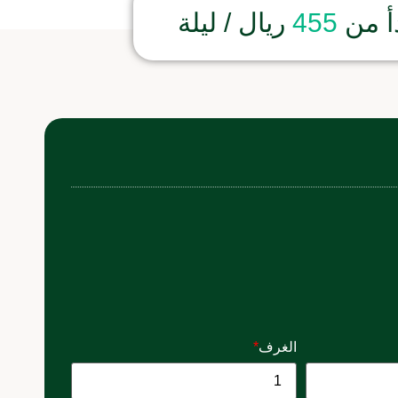
أ من
455
ريال / ليلة
الغرف
*