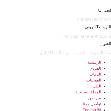
Sk
صل بنا
conte
009661255222
بريد الالكتروني
info@qafilat-altawhid.c
عنوان
ة المكرمة – العزيزية – برج الصفا الإداري
الرئيسية
الفنادق
الباقات
الفعاليات
النقل
المجلة السياحية
من نحن
تواصل معنا
English