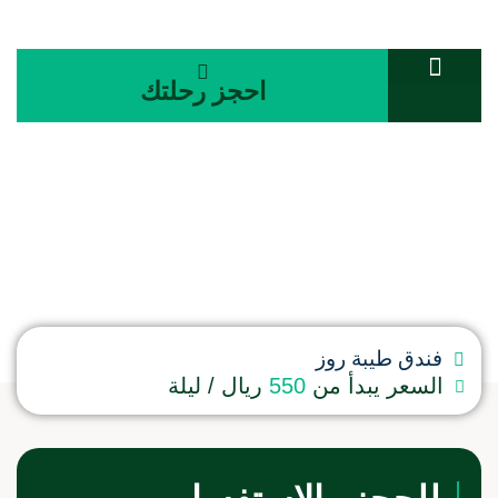
احجز رحلتك
تواصل معنا
المجلة السياحية
غرفة ثلاثيه
فندق طيبة روز
السعر يبدأ من
550
ريال / ليلة