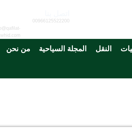
اتصل بنا
البريد
الالكتر
00966125522200
o@qafilat-
awhid.com
يات
النقل
المجلة السياحية
من نحن
غرفة ثلاثيه