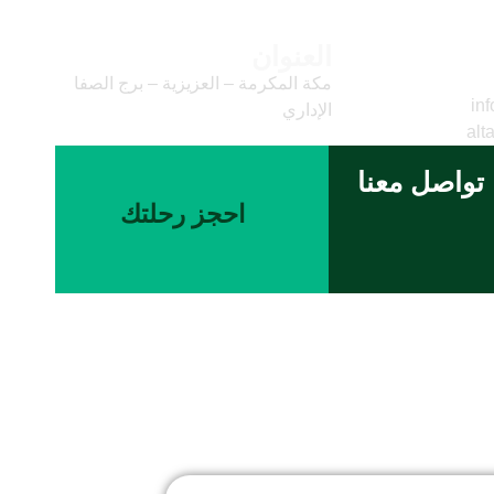
العنوان
وني
مكة المكرمة – العزيزية – برج الصفا
inf
الإداري
alt
تواصل معنا
احجز رحلتك