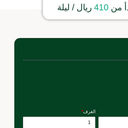
أ من
410
ريال / ليلة
الغرف
*