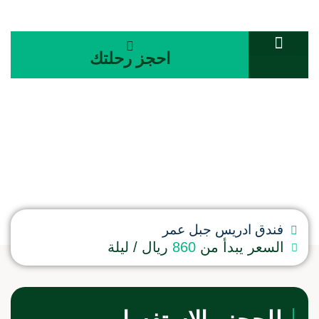
احجز رحلتك
غرفة ثلاثي
فندق ادريس جبل عمر
السعر يبدأ من
860
ريال / ليلة