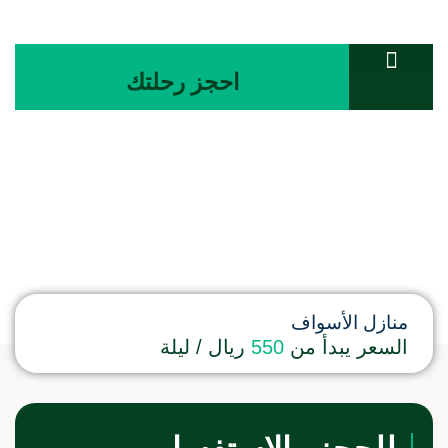
احجز رحلتك
تواصل معنا
المجلة السياحية
غرفة ثلاثي
منازل الأسواف
السعر يبدأ من
550
ريال / ليلة