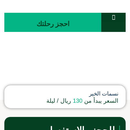
احجز رحلتك
تواصل معنا
المجلة السياحية
غرفة ثلاثي
نسمات الخير
السعر يبدأ من
130
ريال / ليلة