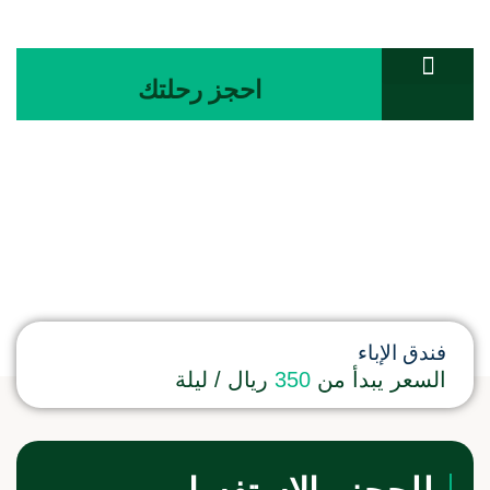
احجز رحلتك
تواصل معنا
المجلة السياحية
غرفة ثلاثي
فندق الإباء
السعر يبدأ من
350
ريال / ليلة