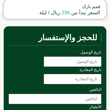
قمم بارك
السعر يبدأ من
234
ريال / ليلة
للحجز والإستفسار
تاريخ الوصول
*
تاريخ المغادرة
*
البالغين
*
الأطفال
*