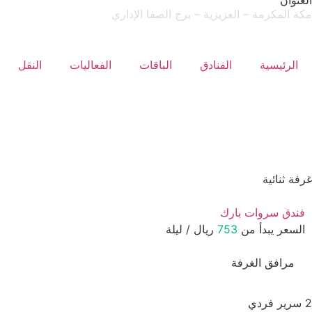
العنوان
مكة المكرمة – العزيزية – برج الصفا الإداري
الرئيسية
الفنادق
الباقات
الفعاليات
النقل
غرفة ثنائية
فندق سروات بارك
السعر يبدأ من
753
ريال / ليلة
مرافق الغرفة
2 سرير فردي