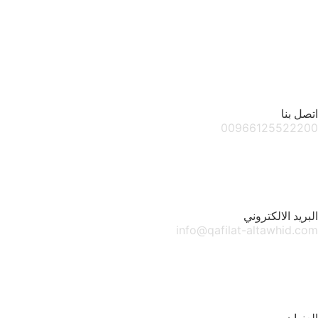
اتصل بنا
00966125522200
البريد الالكتروني
info@qafilat-altawhid.com