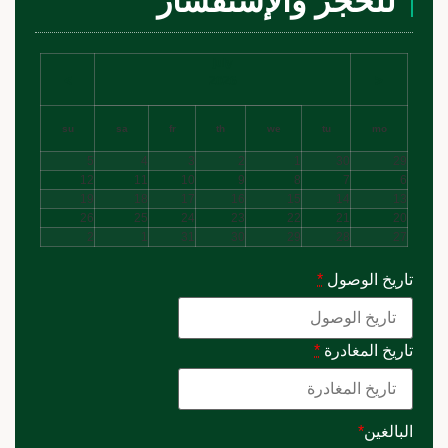
للحجز والإستفسار
july
>
<
2026
su
sa
fr
th
we
tu
mo
5
4
3
2
1
30
29
12
11
10
9
8
7
6
19
18
17
16
15
14
13
26
25
24
23
22
21
20
2
1
31
30
29
28
27
تاريخ الوصول
*
تاريخ المغادرة
*
البالغين
*