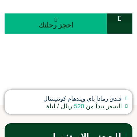
احجز رحلتك
تواصل معنا
المجلة السياحية
غرفة ثنائية
فندق رمادا باي ويندهام كونتيننتال
السعر يبدأ من
520
ريال / ليلة