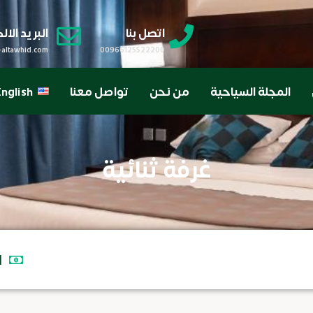
اتصل بنا
البريد الا
-altawhid.com
00966125522200
المجلة السياحية
من نحن
تواصل معنا
nglish
غرفة ثنائية
ا