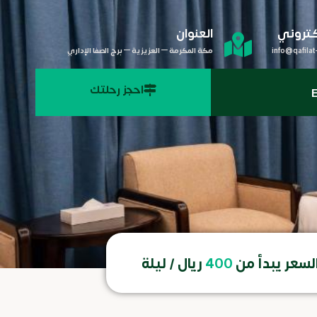
لكتروني
العنوان
info@qafilat
مكة المكرمة – العزيزية – برج الصفا الإداري
احجز رحلتك
E
لسعر يبدأ من
400
ريال / ليلة