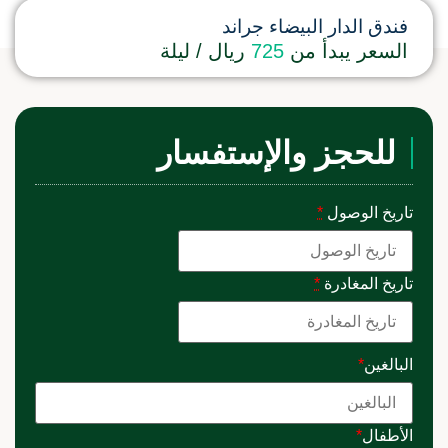
فندق الدار البيضاء جراند
السعر يبدأ من
725
ريال / ليلة
للحجز والإستفسار
تاريخ الوصول
*
تاريخ المغادرة
*
البالغين
*
الأطفال
*