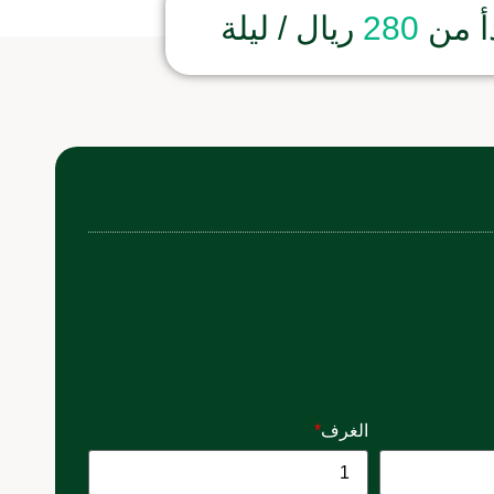
أ من
280
ريال / ليلة
الغرف
*