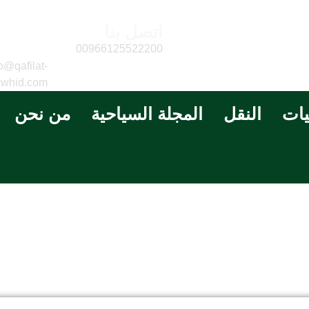
اتصل بنا
البريد
الالكتر
00966125522200
o@qafilat-
awhid.com
يات
النقل
المجلة السياحية
من نحن
غرفة ثنائيه