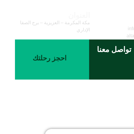
العنوان
وني
مكة المكرمة – العزيزية – برج الصفا
inf
الإداري
alt
تواصل معنا
احجز رحلتك