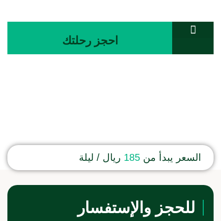
احجز رحلتك
تواصل معنا
المجلة السياحية
غرفة ثنائي
السعر يبدأ من
185
ريال / ليلة
للحجز والإستفسار