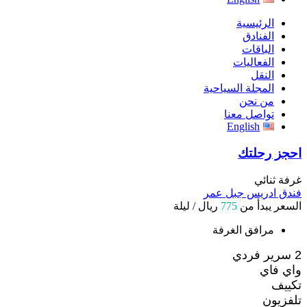
الرئيسية
الفنادق
الباقات
الفعاليات
النقل
المجلة السياحية
من نحن
تواصل معنا
English
احجز رحلتك
غرفة ثنائي
فندق ادريس جبل عمر
السعر يبدأ من
775
ريال / ليلة
مرافق الغرفة
2 سرير فردي
واي فاي
تكييف
تلفزيون