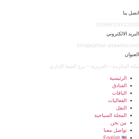
Sk
صل بنا
conte
009661255222
بريد الالكتروني
info@qafilat-altawhid.c
عنوان
ة المكرمة – العزيزية – برج الصفا الإداري
الرئيسية
الفنادق
الباقات
الفعاليات
النقل
المجلة السياحية
من نحن
تواصل معنا
English