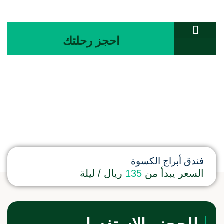
احجز رحلتك
تواصل معنا
المجلة السياحية
غرفة ثنائي
فندق أبراج الكسوة
السعر يبدأ من
135
ريال / ليلة