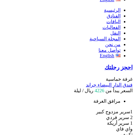
الرئيسية
الفنادق
الباقات
الفعاليات
النقل
المجلة السياحية
من نحن
تواصل معنا
English
احجز رحلتك
غرفة خماسية
فندق الدار البيضاء جراند
السعر يبدأ من
4226
ريال / ليلة
مرافق الغرفة
1سرير مزدوج كبير
2 سرير فردي
1 سرير أريكة
واي فاي
تكييف