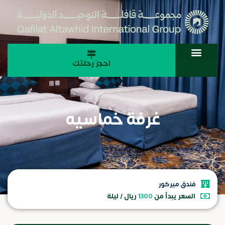
احجز رحلتك
غرفة خماسيه
فندق ميركور
السعر يبدأ من
1300
ريال / ليلة