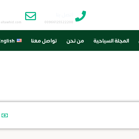
اتصل بنا
البريد الا
-altawhid.com
00966125522200
المجلة السياحية
من نحن
تواصل معنا
nglish
غرفة رباعية