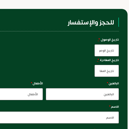
للحجز والإستفسار
تاريخ الوصول
*
تاريخ المغادرة
*
البالغين
*
الأطفال
*
الاسم
*