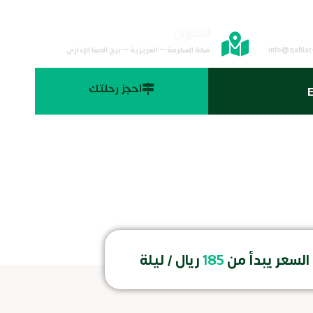
لكتروني
العنوان
info@qafilat
مكة المكرمة – العزيزية – برج الصفا الإداري
احجز رحلتك
E
السعر يبدأ من
185
ريال / ليلة