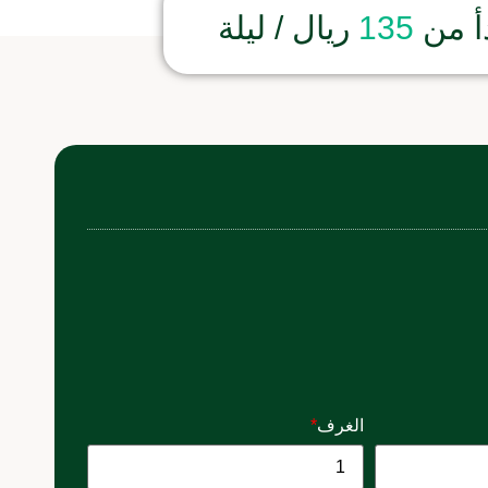
أ من
135
ريال / ليلة
الغرف
*