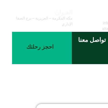
العنوان
وني
مكة المكرمة – العزيزية – برج الصفا
inf
الإداري
alt
تواصل معنا
احجز رحلتك