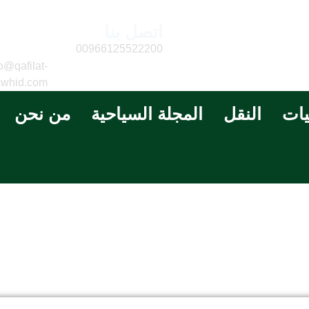
اتصل بنا
البريد
الالكتر
00966125522200
o@qafilat-
awhid.com
يات
النقل
المجلة السياحية
من نحن
غرفة رباعية