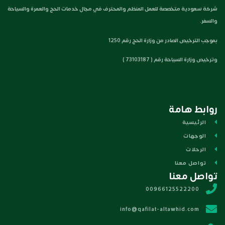
شركة سعودية متخصصة للعمل المنظم والمحترف في مجال خدمات الحج والعمرة والسياحة
والسفر.
بموجب الترخيص الصادر من وزارة الحج رقم 1250
وترخيص وزارة السياحة رقم ( 73103187 )
روابط هامة
الرئيسية
الوجهات
الرحلات
تواصل معنا
تواصل معنا
00966125522200
info@qafilat-altawhid.com