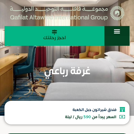
احجز رحلتك
غرفة رباعي
فندق شيراتون جبل الكعبة
السعر يبدأ من
590
ريال / ليلة