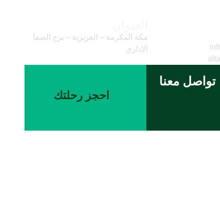
العنوان
وني
مكة المكرمة – العزيزية – برج الصفا
inf
الإداري
alt
تواصل معنا
احجز رحلتك