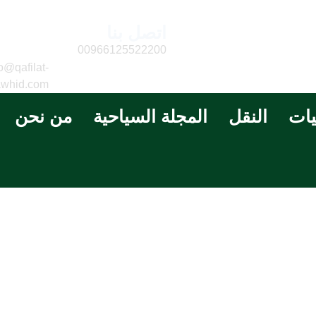
اتصل بنا
البريد
الالكتر
00966125522200
o@qafilat-
awhid.com
يات
النقل
المجلة السياحية
من نحن