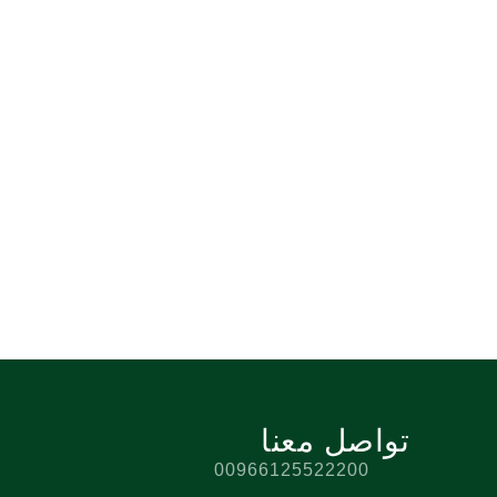
تواصل معنا
00966125522200