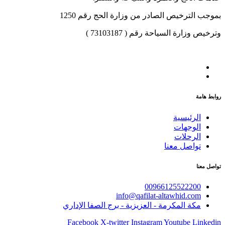
بموجب الترخيص الصادر من وزارة الحج رقم 1250
وترخيص وزارة السياحة رقم ( 73103187 )
روابط هامة
الرئيسية
الوجهات
الرحلات
تواصل معنا
تواصل معنا
00966125522200
info@qafilat-altawhid.com
مكة المكرمة - العزيزية - برج الصفا الإداري
Facebook
X-twitter
Instagram
Youtube
Linkedin