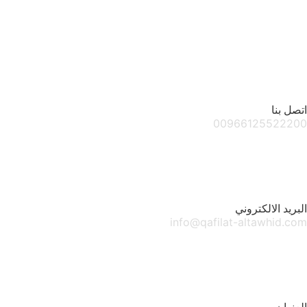
اتصل بنا
00966125522200
البريد الالكتروني
info@qafilat-altawhid.com