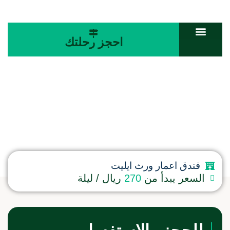
احجز رحلتك
غرفة ثلاثيه
فندق اعمار ورث ايليت
السعر يبدأ من
270
ريال / ليلة