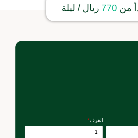
أ من
770
ريال / ليلة
الغرف
*