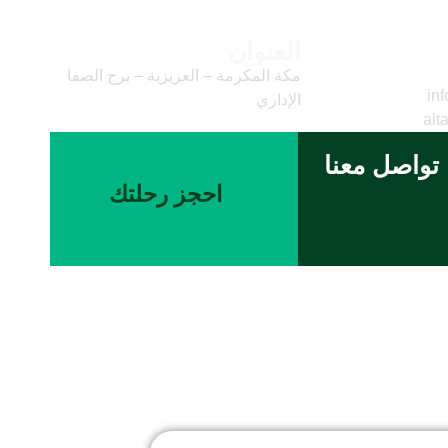
العنوان
وني
مكة المكرمة – العزيزية – برج الصفا
inf
الإداري
alt
تواصل معنا
احجز رحلتك