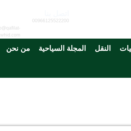
اتصل بنا
البريد
الالكتر
00966125522200
o@qafilat-
awhid.com
يات
النقل
المجلة السياحية
من نحن
غرفة ثنائية